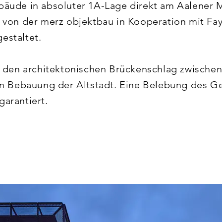
äude in absoluter 1A-Lage direkt am Aalener Ma
 von der merz objektbau in Kooperation mit Fay
staltet. 

t den architektonischen Brückenschlag zwisch
n Bebauung der Altstadt. Eine Belebung des Ge
rantiert.

d Einzelhandelsflächen bietet KUBUS Aalen au
ens Marktplatz hat seit der Eröffnung Ende Augu
 Zuge der Neugestaltung wurde außerdem die daz
aniert. Darüber hinaus steht den Kunden ein Park
ur Verfügung.
