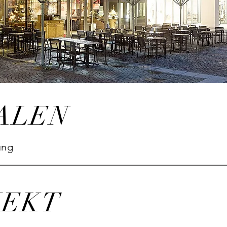
ALEN
ung
JEKT