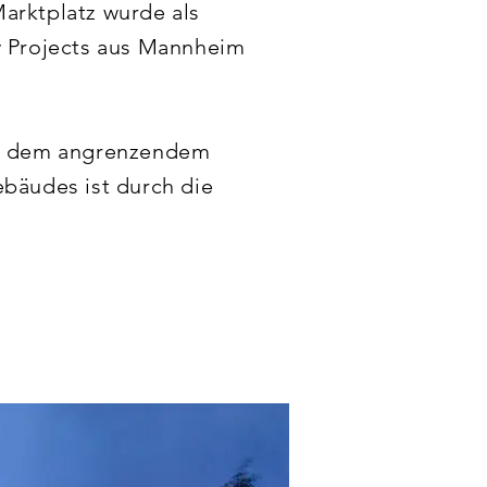
rktplatz wurde als 
 Projects aus Mannheim 
en dem angrenzendem 
bäudes ist durch die 
ch Büroräume und 
st 2017 deutlich mehr 
ugehörige Tiefgarage mit 
platz mit 35 Stellplätzen 