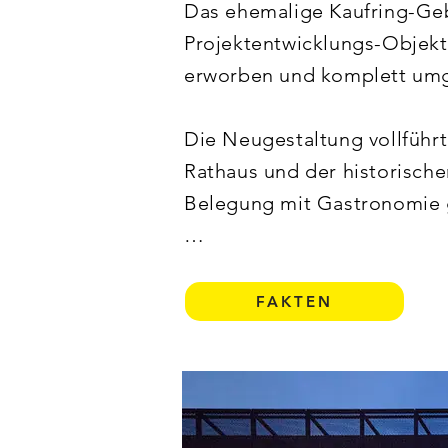
Das ehemalige Kaufring-Geb
Projektentwicklungs-Objekt
erworben und komplett umge
Die Neugestaltung vollführ
Rathaus und der historische
Belegung mit Gastronomie ga
Neben den Gastronomie- un
Dienstleistungsflächen. Aal
FAKTEN
Qualität und Identität. Im
insgesamt 250 Stellplätzen s
und 42 Fahrradstellplätzen z