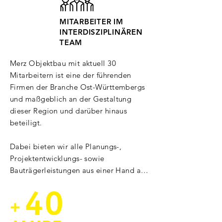
MITARBEITER IM
INTERDISZIPLINÄREN
TEAM
Merz Objektbau mit aktuell 30 
Mitarbeitern ist eine der führenden 
Firmen der Branche Ost-Württembergs 
und maßgeblich an der Gestaltung 
dieser Region und darüber hinaus 
beteiligt.

Dabei bieten wir alle Planungs-, 
Projektentwicklungs- sowie 
Bauträgerleistungen aus einer Hand an. 
Neben der Umsetzung eigener Projekte 
sind wir für Bauherren aus Industrie und 
Gewerbe, sowie für Kommunen, Städte 
und private Auftraggeber tätig.