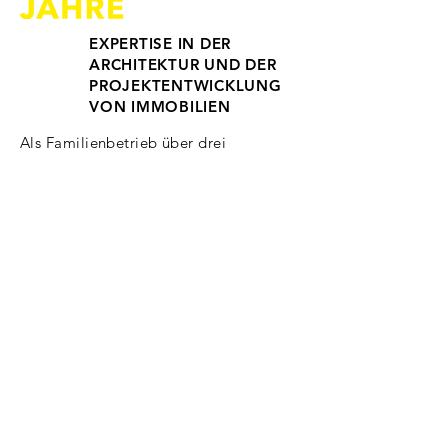
EXPERTISE IN DER
ARCHITEKTUR UND DER
PROJEKTENTWICKLUNG
VON IMMOBILIEN
Als Familienbetrieb über drei 
Generationen, gewachsen aus einem 
klassischen Architekturbüro, arbeitet 
die merz objektbau heute 
deutschlandweit als Architekt und 
Projektentwickler.

2020 erfolgte die Übernahme durch die 
jetzigen Geschäftsführer Jannis Merz 
und Markus Bamann. Mit ihnen wird die 
Tradition eines inhabergeführten 
Unternehmens fortgesetzt. Mit neuen 
Impulsen und einer neuen Struktur.
