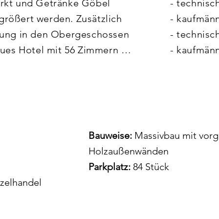
rkt und Getränke Göbel 
- technisc
rößert werden. Zusätzlich 
- kaufmänn
rung in den Obergeschossen 
- technis
eues Hotel mit 56 Zimmern 
- kaufmän
s. 

nzpark Center" wurde auf 
rundstück mit über 80 
ellplätzen die 
Bauweise:
Massivbau mit vorg
von rund 2.000 qm auf über 
Holzaußenwänden
Parkplatz:
84 Stück
zelhandel
nd in Hybrid-Bauweise. 
-Tragkonstruktion errichtet, 