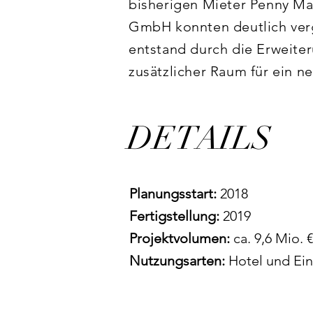
bisherigen Mieter Penny Ma
GmbH konnten deutlich verg
entstand durch die Erweite
zusätzlicher Raum für ein n
sowie sechs Hotel-Apartment
DETAILS
Für das Gesamtkonzept "Bre
dem über 5.400 qm großen G
Parkplätzen und 30 Fahrradst
Planungsstart:
2018
ursprüngliche Gesamtfläche 
Fertigstellung:
2019
4.000 qm erweitert.

Projektvolumen:
ca. 9,6 Mio. €
Nutzungsarten:
Hotel und Ein
Der Erweiterungsbau entsta
Dabei wurde eine Stahlbeton