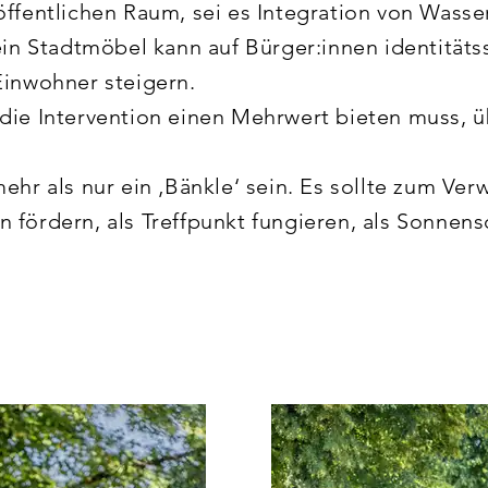
öffentlichen Raum, sei es Integration von Wasser
ein Stadtmöbel kann auf Bürger:innen identitäts
Einwohner steigern.

die Intervention einen Mehrwert bieten muss, ü
ehr als nur ein ‚Bänkle‘ sein. Es sollte zum Ver
 fördern, als Treffpunkt fungieren, als Sonnens
itrag zur Aktivierung des Stadtraums in Aalen.

s Stadt-Logos mit den zwei stilwerten "A", wir
, die von jeder Person individuell interpretiert
cker, Bänke, Platz, Liegefläche, Rampe, Sitz, L
glichkeiten, die je nach Bedarf und Platz komb