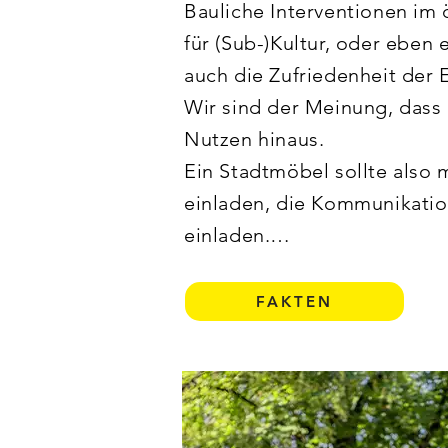
Bauliche Interventionen im 
für (Sub-)Kultur, oder eben 
auch die Zufriedenheit der 
Wir sind der Meinung, dass 
Nutzen hinaus.

Ein Stadtmöbel sollte also m
einladen, die Kommunikation
einladen.

Das Stadtmöbel ist unser Be
FAKTEN
Konzipiert auf Grundlage de
Stadtmöbel  zur "Landschaft"
Unterschiedliche Module, Ho
ergeben eine Vielzahl an Mö