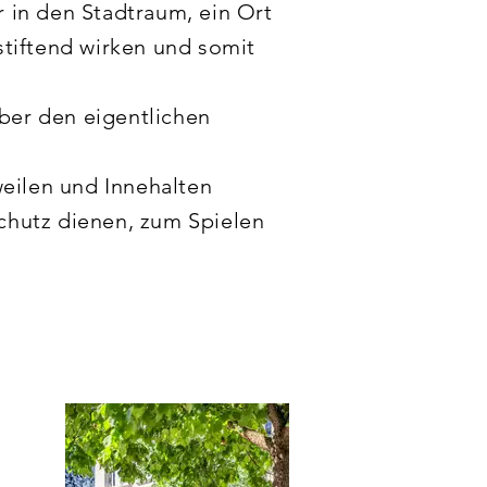
 in den Stadtraum, ein Ort 
stiftend wirken und somit 
ber den eigentlichen 
weilen und Innehalten 
chutz dienen, zum Spielen 
d jede Kombination der 
 werden kann.

iegewanne und Pflanzentrog, 
iniert werden können.