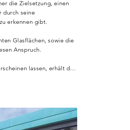
 die Zielsetzung, einen 
 durch seine 
u erkennen gibt.

ten Glasflächen, sowie die 
esen Anspruch.

heinen lassen, erhält die 
r Akzent wird noch durch 
it dem Titel 