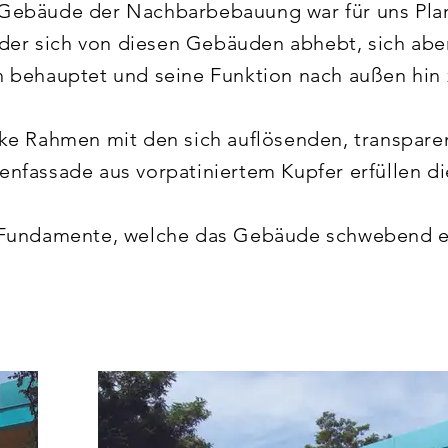
ebäude der Nachbarbebauung war für uns Planer
 der sich von diesen Gebäuden abhebt, sich aber
 behauptet und seine Funktion nach außen hin z
e Rahmen mit den sich auflösenden, transparen
nfassade aus vorpatiniertem Kupfer erfüllen di
Fundamente, welche das Gebäude schwebend ersc
genüber den massigen Bestandsgebäuden. Diese
dstunden unterstützt. 

von der Architektenkammer Baden-Württemberg m
ezeichnet.
