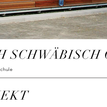
H SCHWÄBISCH
chule
JEKT