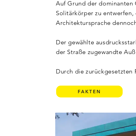
Auf Grund der dominanten G
Solitärkörper zu entwerfen,
Architektursprache dennoch
Der gewählte ausdrucksstark
der Straße zugewandte Auße
Durch die zurückgesetzten 
Mensa eine Leichtigkeit ge
die Beleuchtung in den Aben
FAKTEN
2009 wurde dieses Objekt 
"Beispielhaftes Bauen" ausg